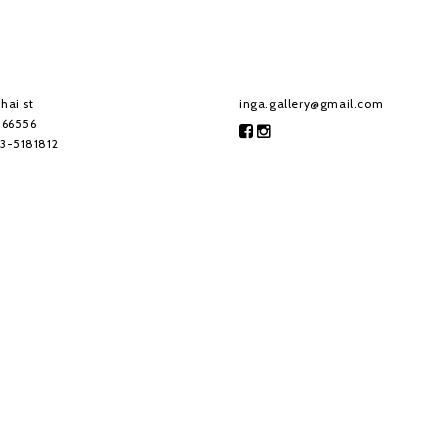
hai st
inga.gallery@gmail.com
, 66556
-3-5181812